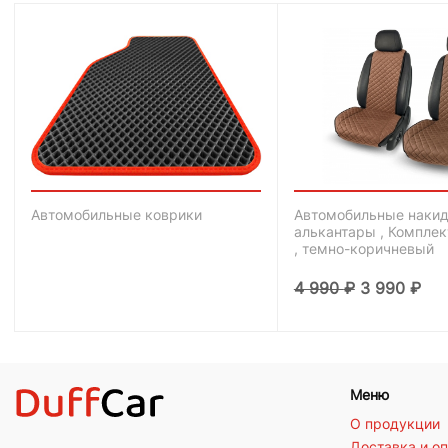
Автомобильные коврики
Автомобильные накид
алькантары , Комплек
, темно-коричневый
4 990
₽
3 990
₽
Меню
О продукции
Доставка и о