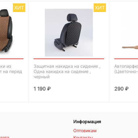
ХИТ
ХИТ
ки из
Защитная накидка на сидение ,
Автопарфю
т на перед
Одна накидка на сидение ,
(Цветочно
черный
1 190
₽
290
₽
Информация
Оптовикам
плата
Контакты