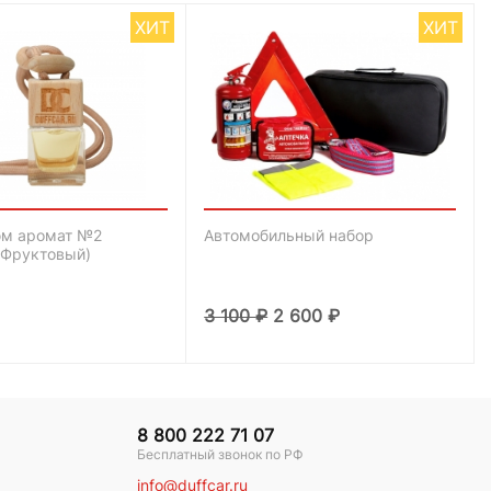
ХИТ
ХИТ
м аромат №2
Автомобильный набор
-Фруктовый)
3 100
₽
2 600
₽
8 800 222 71 07
Бесплатный звонок по РФ
info@duffcar.ru