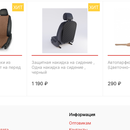
ХИТ
ХИТ
ки из
Защитная накидка на сидение ,
Автопарфю
т на перед
Одна накидка на сидение ,
(Цветочно
черный
1 190
₽
290
₽
Информация
Оптовикам
плата
Контакты