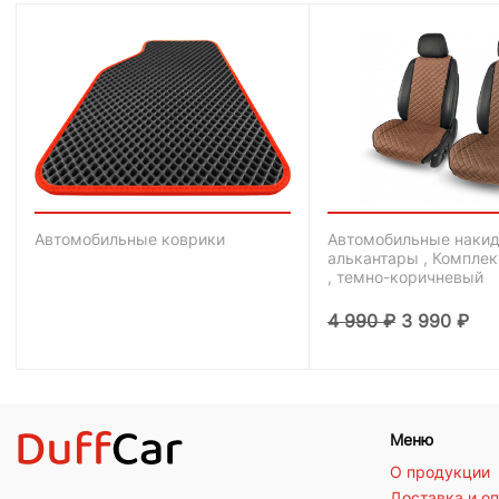
Автомобильные коврики
Автомобильные накид
алькантары , Комплек
, темно-коричневый
4 990
₽
3 990
₽
Меню
О продукции
Доставка и о