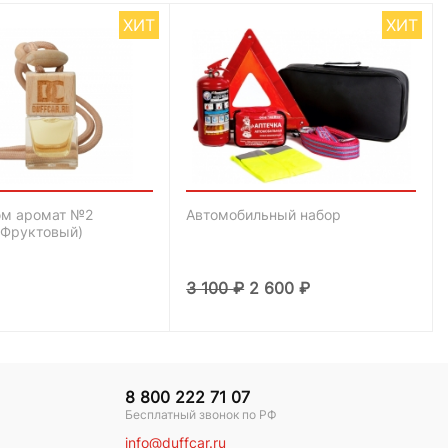
ХИТ
ХИТ
м аромат №2
Автомобильный набор
-Фруктовый)
3 100
₽
2 600
₽
8 800 222 71 07
Бесплатный звонок по РФ
info@duffcar.ru