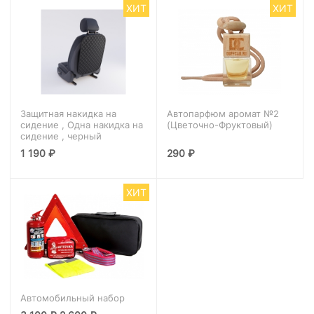
ХИТ
ХИТ
Защитная накидка на
Автопарфюм аромат №2
сидение , Одна накидка на
(Цветочно-Фруктовый)
сидение , черный
1 190
₽
290
₽
ХИТ
Автомобильный набор