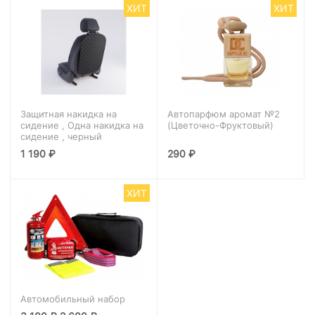
ХИТ
ХИТ
Защитная накидка на
Автопарфюм аромат №2
сидение , Одна накидка на
(Цветочно-Фруктовый)
сидение , черный
1 190
₽
290
₽
ХИТ
Автомобильный набор