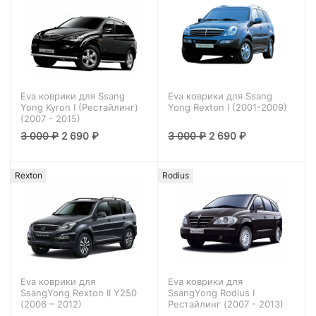
Eva коврики для Ssang
Eva коврики для Ssang
Yong Kyron I (Рестайлинг)
Yong Rexton I (2001-2009)
(2007 - 2015)
3 000
₽
2 690
₽
3 000
₽
2 690
₽
Rexton
Rodius
Eva коврики для
Eva коврики для
SsangYong Rexton II Y250
SsangYong Rodius I
(2006 – 2012)
Рестайлинг (2007 - 2013)