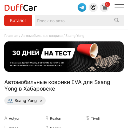
0
Каталог
Главная
/
Автомобильные коврики
/ Ssang Yong
Aвтомобильные коврики EVA для Ssang
Yong в Хабаровске
Ssang Yong
×
Actyon
Rexton
Tivoli