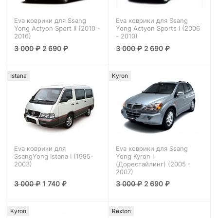
Eva коврики для Ssang
Eva коврики для Ssang
Yong Actyon Sport II (2010 -
Yong Actyon Sports I (2006
2016)
- 2010)
3 000
₽
2 690
₽
3 000
₽
2 690
₽
Istana
Kyron
Eva коврики для
Eva коврики для Ssang
SsangYong Istana I (1995-
Yong Kyron I
2003)
(Дорестайлинг) (2005 -
2007)
3 000
₽
1 740
₽
3 000
₽
2 690
₽
Kyron
Rexton