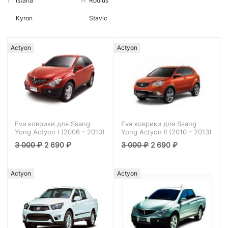
Istana
Rodius
Kyron
Stavic
Actyon
Actyon
Eva коврики для Ssang
Eva коврики для Ssang
Yong Actyon I (2006 - 2010)
Yong Actyon II (2010 - 2013)
3 000
₽
2 690
₽
3 000
₽
2 690
₽
Actyon
Actyon