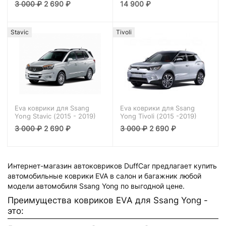
3 000
₽
2 690
₽
14 900
₽
Stavic
Tivoli
Eva коврики для Ssang
Eva коврики для Ssang
Yong Stavic (2015 - 2019)
Yong Tivoli (2015 -2019)
3 000
₽
2 690
₽
3 000
₽
2 690
₽
Интернет-магазин автоковриков DuffCar предлагает купить
автомобильные коврики EVA в салон и багажник любой
модели автомобиля Ssang Yong по выгодной цене.
Преимущества ковриков EVA для Ssang Yong -
это: