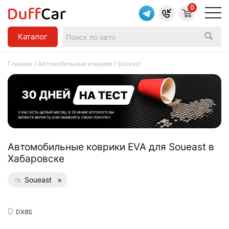
0
Каталог
Главная
/
Автомобильные коврики
/ Soueast
Aвтомобильные коврики EVA для Soueast в
Хабаровске
Soueast
×
DX8S