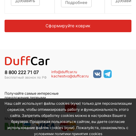
Добавить
Добавить
Подробнее
Сформируйте коврик
info@duffcar.ru
8 800 222 71 07
kachestvo@duffcar.ru
Бесплатный звонок по РФ
Получайте самые интересные
предложения первыми
Наш сайт использует файлы cookies (куки) только для персонализации
→
сервисов, чтобы оптимизировать работу и функциональность этого
сайта. Запретить обработку cookies можно в настройках Вашего
Мы принимаем к оплате
браузера. Продолжая пользоваться сайтом, вы даете согласие
использование файлов cookies (куки). Пожалуйста, ознакомьтесь с
условиями политики принятия сookies