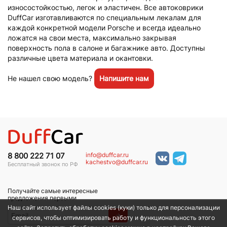
износостойкостью, легок и эластичен. Все автоковрики
DuffCar изготавливаются по специальным лекалам для
каждой конкретной модели Porsche и всегда идеально
ложатся на свои места, максимально закрывая
поверхность пола в салоне и багажнике авто. Доступны
различные цвета материала и окантовки.
Не нашел свою модель?
Напишите нам
info@duffcar.ru
8 800 222 71 07
kachestvo@duffcar.ru
Бесплатный звонок по РФ
Получайте самые интересные
предложения первыми
Наш сайт использует файлы cookies (куки) только для персонализации
→
сервисов, чтобы оптимизировать работу и функциональность этого