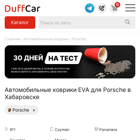
0
Каталог
Главная
/
Автомобильные коврики
/ Porsche
Aвтомобильные коврики EVA для Porsche в
Хабаровске
Porsche
×
911
Cayman
Panamera