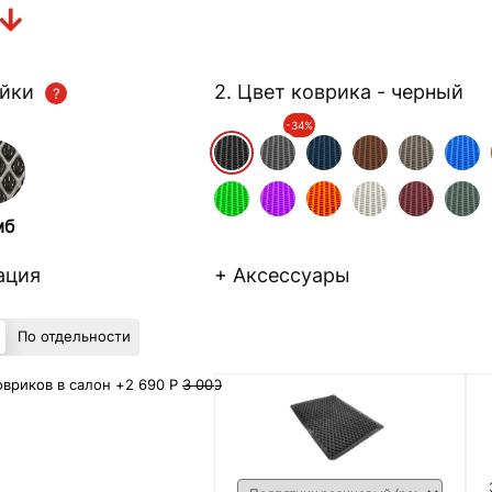
ейки
2. Цвет коврика
- черный
-34%
мб
ация
+ Аксессуары
По отдельности
вриков в салон +
2 690 Р
3 000