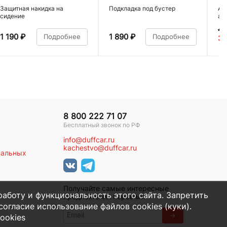
Защитная накидка на
Подкладка под бустер
Ав
сидение
ал
4 
1 190
₽
1 890
₽
Подробнее
Подробнее
3 
8 800 222 71 07
Бесплатный звонок по РФ
info@duffcar.ru
kachestvo@duffcar.ru
нальных
Получайте самые интересные
работу и функциональность этого сайта. Запретить
предложения первыми
огласие использование файлов cookies (куки).
→
ookies