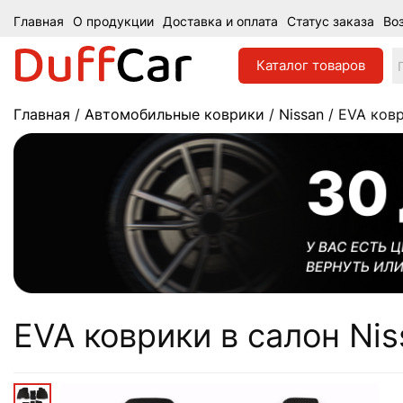
Главная
О продукции
Доставка и оплата
Статус заказа
Во
Каталог
товаров
Главная
/
Автомобильные коврики
/
Nissan
/ EVA ковр
EVA коврики в салон Niss