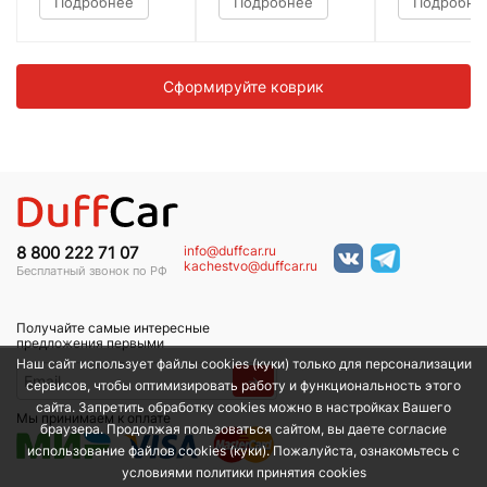
Подробнее
Подробнее
Подробне
Сформируйте коврик
info@duffcar.ru
8 800 222 71 07
kachestvo@duffcar.ru
Бесплатный звонок по РФ
Получайте самые интересные
предложения первыми
Наш сайт использует файлы cookies (куки) только для персонализации
→
сервисов, чтобы оптимизировать работу и функциональность этого
сайта. Запретить обработку cookies можно в настройках Вашего
Мы принимаем к оплате
браузера. Продолжая пользоваться сайтом, вы даете согласие
использование файлов cookies (куки). Пожалуйста, ознакомьтесь с
условиями политики принятия сookies