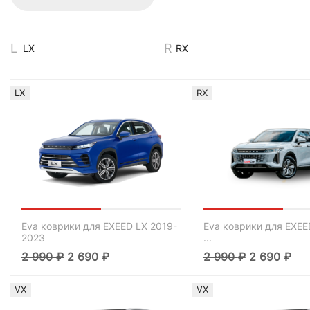
LX
RX
LX
RX
Eva коврики для EXEED LX 2019-
Eva коврики для EXEE
2023
...
2 990
₽
2 690
₽
2 990
₽
2 690
₽
VX
VX