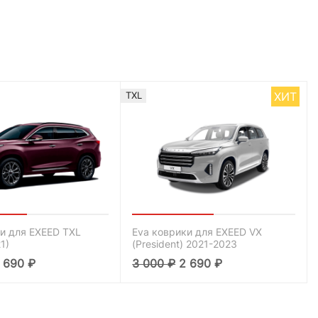
ХИТ
TXL
и для EXEED TXL
Eva коврики для EXEED VX
1)
(President) 2021-2023
 690
₽
3 000
₽
2 690
₽