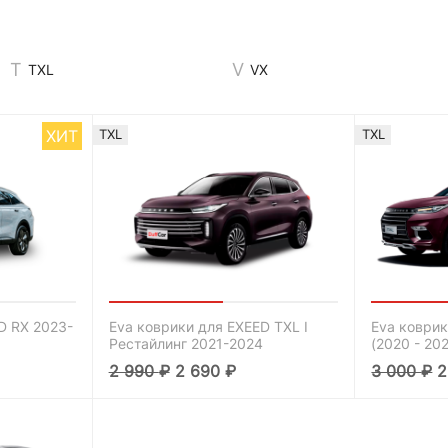
TXL
VX
ХИТ
TXL
TXL
D RX 2023-
Eva коврики для EXEED TXL I
Eva коврик
Рестайлинг 2021-2024
(2020 - 202
2 990
₽
2 690
₽
3 000
₽
2