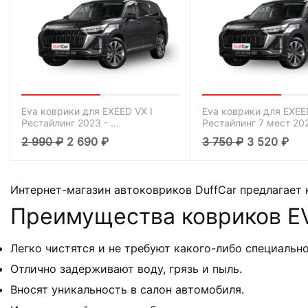
Eva коврики для EXEED VX I
Eva коврики для EXEE
Рестайлинг 2023 - ...
Рестайлинг 7 мест 2023
2 990
₽
2 690
₽
3 750
₽
3 520
₽
Интернет-магазин автоковриков DuffCar предлагает
Преимущества ковриков EV
Легко чистятся и не требуют какого-либо специально
Отлично задерживают воду, грязь и пыль.
Вносят уникальность в салон автомобиля.