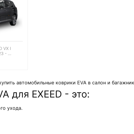
D VX I
 - ...
 купить автомобильные коврики EVA в салон и багажни
A для EXEED - это:
го ухода.