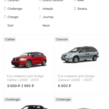
Caravan
Grand Caravan
RAM
Challenger
Intrepid
Stratus
Charger
Journey
Dart
Neon
Caliber
Caravan
Eva коврики для Dodge
Eva коврики для Dodge
Caliber (2006 - 2011)
Caravan (2000 - 2007)
3 000
₽
2 690
₽
6 600
₽
Challenger
Challenger