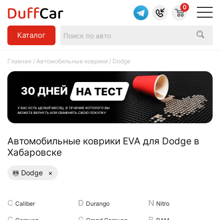
0
Каталог
Главная
/
Автомобильные коврики
/ Dodge
Aвтомобильные коврики EVA для Dodge в
Хабаровске
Dodge
×
Caliber
Durango
Nitro