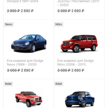
Intrepid II 1997-2004
Journey I Рестайлинг (2011
- 2020)
2 990
₽
2 690
₽
3 000
₽
2 690
₽
Neon
Nitro
Eva коврики для Dodge
Eva коврики для Dodge
Neon (1999 - 2005)
Nitro (2006 - 2011)
3 000
₽
2 690
₽
3 000
₽
2 690
₽
RAM
RAM