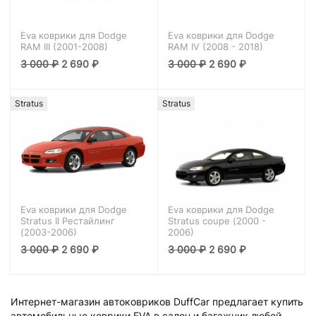
Eva коврики для Dodge
Eva коврики для Dodge
RAM III (2001-2008)
RAM IV (2008 - 2018)
3 000
₽
2 690
₽
3 000
₽
2 690
₽
Stratus
Stratus
Eva коврики для Dodge
Eva коврики для Dodge
Stratus II Рестайлинг
Stratus coupe (2000 -
(2003-2006)
2006)
3 000
₽
2 690
₽
3 000
₽
2 690
₽
Интернет-магазин автоковриков DuffCar предлагает купить
автомобильные коврики EVA в салон и багажник любой