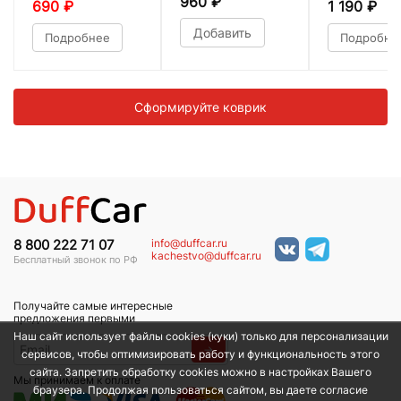
960
₽
690
₽
1 190
₽
Добавить
Подробнее
Подробне
Сформируйте коврик
info@duffcar.ru
8 800 222 71 07
kachestvo@duffcar.ru
Бесплатный звонок по РФ
Получайте самые интересные
предложения первыми
Наш сайт использует файлы cookies (куки) только для персонализации
→
сервисов, чтобы оптимизировать работу и функциональность этого
сайта. Запретить обработку cookies можно в настройках Вашего
Мы принимаем к оплате
браузера. Продолжая пользоваться сайтом, вы даете согласие