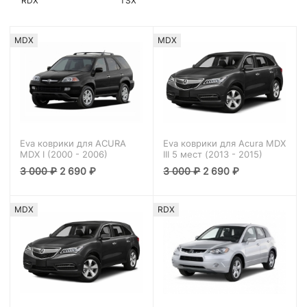
RDX
TSX
MDX
MDX
Eva коврики для ACURA
Eva коврики для Acura MDX
MDX I (2000 - 2006)
III 5 мест (2013 - 2015)
3 000
₽
2 690
₽
3 000
₽
2 690
₽
MDX
RDX