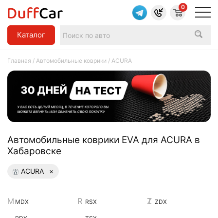
0
Каталог
Главная
/
Автомобильные коврики
/ ACURA
Aвтомобильные коврики EVA для ACURA в
Хабаровске
ACURA
×
MDX
RSX
ZDX