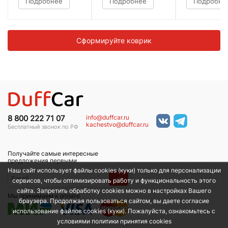
Подробнее
Подробнее
Подробне
Сформируйте коврик
info@duffcar.ru
8 800 222 71 07
kachestvo@duffcar.ru
Бесплатный звонок по РФ
Получайте самые интересные
предложения первыми
Наш сайт использует файлы cookies (куки) только для персонализации
→
сервисов, чтобы оптимизировать работу и функциональность этого
сайта. Запретить обработку cookies можно в настройках Вашего
Мы принимаем к оплате
браузера. Продолжая пользоваться сайтом, вы даете согласие
использование файлов cookies (куки). Пожалуйста, ознакомьтесь с
условиями политики принятия сookies