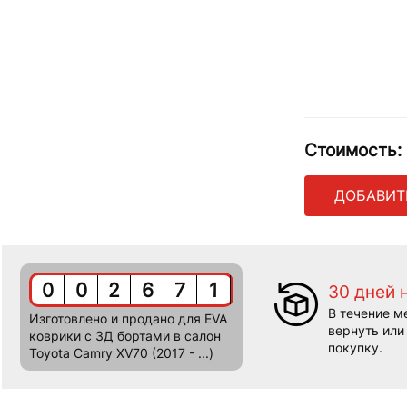
Стоимость:
ДОБАВИТ
0
0
2
6
7
1
30 дней 
В течение м
Изготовлено и продано для EVA
вернуть или
коврики c 3Д бортами в салон
покупку.
Toyota Camry XV70 (2017 - ...)