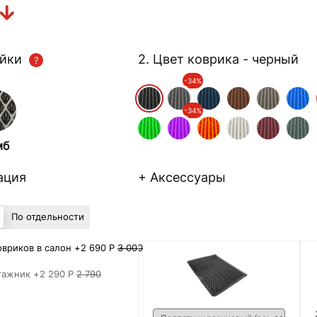
ейки
2. Цвет коврика
- черный
-34%
-34%
мб
ация
+ Аксессуары
По отдельности
вриков в салон +
2 690 Р
3 000
гажник +
2 290 Р
2 790