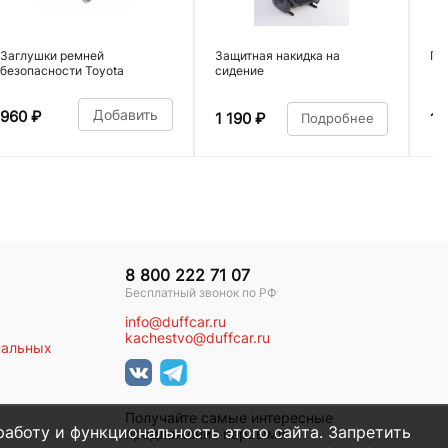
Заглушки ремней
Защитная накидка на
По
безопасности Toyota
сидение
Добавить
960
₽
1 190
₽
1 
Подробнее
8 800 222 71 07
Бесплатный звонок по РФ
info@duffcar.ru
kachestvo@duffcar.ru
нальных
Получайте самые интересные
работу и функциональность этого сайта. Запретить
предложения первыми