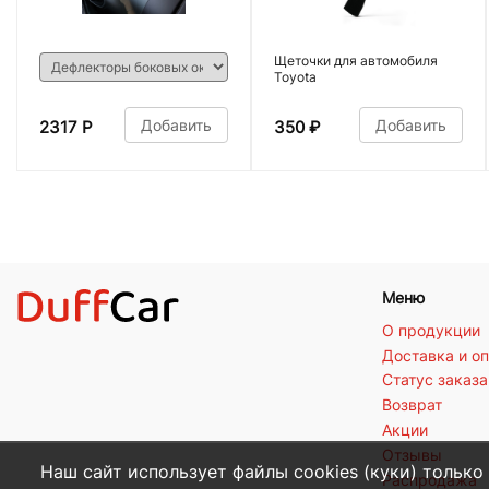
Щеточки для автомобиля
Toyota
Добавить
Добавить
2317 Р
350
₽
Меню
О продукции
Доставка и о
Статус заказа
Возврат
Акции
Отзывы
Наш сайт использует файлы cookies (куки) только
Распродажа