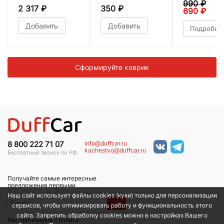
990
₽
2 317
₽
350
₽
690
₽
Добавить
Добавить
Подробне
Сформируйте коврик
info@duffcar.ru
8 800 222 71 07
kachestvo@duffcar.ru
Бесплатный звонок по РФ
Получайте самые интересные
предложения первыми
Наш сайт использует файлы cookies (куки) только для персонализации
→
сервисов, чтобы оптимизировать работу и функциональность этого
сайта. Запретить обработку cookies можно в настройках Вашего
Мы принимаем к оплате