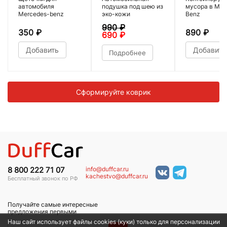
автомобиля
подушка под шею из
мусора в Mer
Mercedes-benz
эко-кожи
Benz
990
₽
350
₽
890
₽
690
₽
Добавить
Добавить
Подробнее
Сформируйте коврик
info@duffcar.ru
8 800 222 71 07
kachestvo@duffcar.ru
Бесплатный звонок по РФ
Получайте самые интересные
предложения первыми
Наш сайт использует файлы cookies (куки) только для персонализации