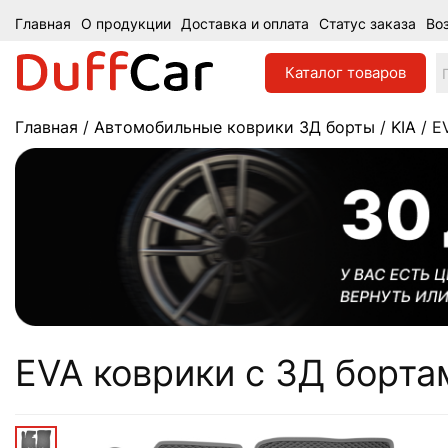
Главная
О продукции
Доставка и оплата
Статус заказа
Во
Каталог
товаров
Главная
/
Автомобильные коврики 3Д борты
/
KIA
/ E
EVA коврики c 3Д бортами