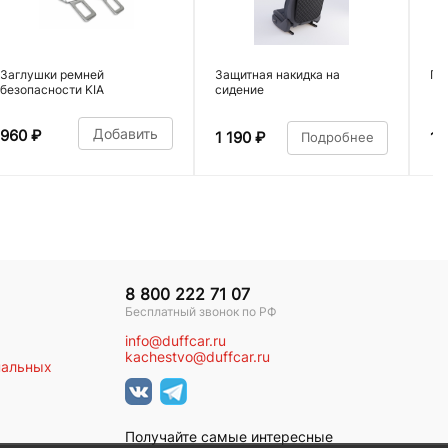
Заглушки ремней
Защитная накидка на
По
безопасности KIA
сидение
Добавить
960
₽
1 190
₽
1 
Подробнее
8 800 222 71 07
Бесплатный звонок по РФ
info@duffcar.ru
kachestvo@duffcar.ru
нальных
Получайте самые интересные