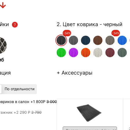
ейки
2. Цвет коврика
- черный
-34%
-34%
мб
ация
+ Аксессуары
По отдельности
вриков в салон +
1 800Р
3 000
гажник +
2 290 Р
2 790