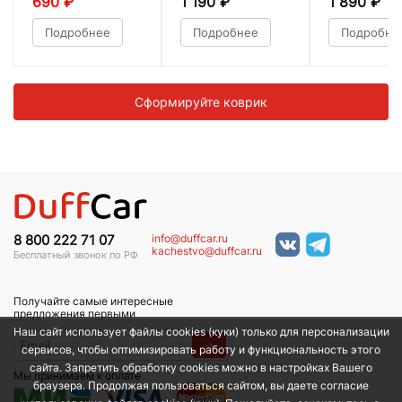
690
₽
1 190
₽
1 890
₽
Подробнее
Подробнее
Подробне
Сформируйте коврик
info@duffcar.ru
8 800 222 71 07
kachestvo@duffcar.ru
Бесплатный звонок по РФ
Получайте самые интересные
предложения первыми
Наш сайт использует файлы cookies (куки) только для персонализации
→
сервисов, чтобы оптимизировать работу и функциональность этого
сайта. Запретить обработку cookies можно в настройках Вашего
Мы принимаем к оплате
браузера. Продолжая пользоваться сайтом, вы даете согласие