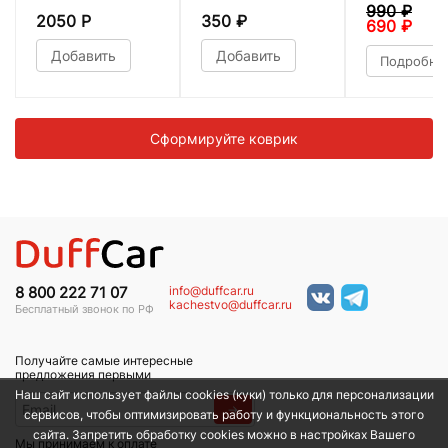
990
₽
2050 Р
350
₽
690
₽
Добавить
Добавить
Подробне
Сформируйте коврик
info@duffcar.ru
8 800 222 71 07
kachestvo@duffcar.ru
Бесплатный звонок по РФ
Получайте самые интересные
предложения первыми
Наш сайт использует файлы cookies (куки) только для персонализации
→
сервисов, чтобы оптимизировать работу и функциональность этого
сайта. Запретить обработку cookies можно в настройках Вашего
Мы принимаем к оплате