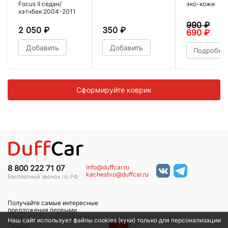
Focus II седан/
эко-кожи
хэтчбек 2004-2011
990
₽
2 050
₽
350
₽
690
₽
Добавить
Добавить
Подробне
Сформируйте коврик
info@duffcar.ru
8 800 222 71 07
kachestvo@duffcar.ru
Бесплатный звонок по РФ
Получайте самые интересные
предложения первыми
Наш сайт использует файлы cookies (куки) только для персонализации
→