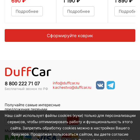
690
₽
1 190
₽
1 890
₽
Подробнее
Подробнее
Подробне
Сформируйте коврик
info@duffcar.ru
8 800 222 71 07
kachestvo@duffcar.ru
Бесплатный звонок по РФ
Получайте самые интересные
предложения первыми
Наш сайт использует файлы cookies (куки) только для персонализации
→
сервисов, чтобы оптимизировать работу и функциональность этого
сайта. Запретить обработку cookies можно в настройках Вашего
Мы принимаем к оплате
браузера. Продолжая пользоваться сайтом, вы даете согласие